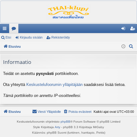
ik
Etsi
es
Kirjaudu sisään
Rekisteröidy
irj
ek
E
ali
Etusivu
ku
au
ist
t
nk
st
du
er
s
Informaatio
it
el
si
öi
i
Teidät on asetettu
pysyvästi
porttikieltoon.
ua
sä
dy
lu
än
Ota yhteyttä
Keskustelufoorumin ylläpitäjään
saadaksesi lisää tietoa.
ee
Tämä porttikielto on annettu IP-osoitteellesi.
t
Etusivu
Viesti Ylläpidolle
Poista evästeet
Kaikki ajat ovat
UTC+03:00
Keskustelufoorumin ohjelmisto
phpBB
® Forum Software © phpBB Limited
Style Kirjoittaja
Arty
- phpBB 3.3 Kirjoittaja MrGaby
Käännös: phpBB Suomi (lurttinen, harritapio, Pettis)