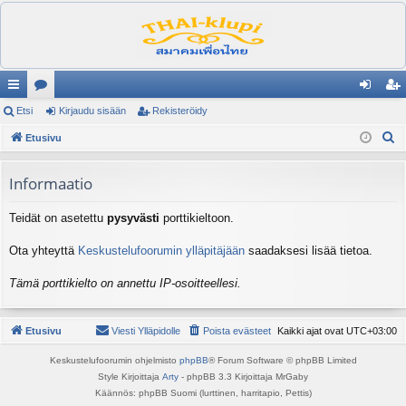
ik
Etsi
es
Kirjaudu sisään
Rekisteröidy
irj
ek
E
ali
Etusivu
ku
au
ist
t
nk
st
du
er
s
Informaatio
it
el
si
öi
i
Teidät on asetettu
pysyvästi
porttikieltoon.
ua
sä
dy
lu
än
Ota yhteyttä
Keskustelufoorumin ylläpitäjään
saadaksesi lisää tietoa.
ee
Tämä porttikielto on annettu IP-osoitteellesi.
t
Etusivu
Viesti Ylläpidolle
Poista evästeet
Kaikki ajat ovat
UTC+03:00
Keskustelufoorumin ohjelmisto
phpBB
® Forum Software © phpBB Limited
Style Kirjoittaja
Arty
- phpBB 3.3 Kirjoittaja MrGaby
Käännös: phpBB Suomi (lurttinen, harritapio, Pettis)