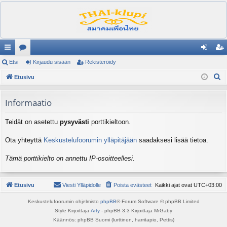
ik
Etsi
es
Kirjaudu sisään
Rekisteröidy
irj
ek
E
ali
Etusivu
ku
au
ist
t
nk
st
du
er
s
Informaatio
it
el
si
öi
i
Teidät on asetettu
pysyvästi
porttikieltoon.
ua
sä
dy
lu
än
Ota yhteyttä
Keskustelufoorumin ylläpitäjään
saadaksesi lisää tietoa.
ee
Tämä porttikielto on annettu IP-osoitteellesi.
t
Etusivu
Viesti Ylläpidolle
Poista evästeet
Kaikki ajat ovat
UTC+03:00
Keskustelufoorumin ohjelmisto
phpBB
® Forum Software © phpBB Limited
Style Kirjoittaja
Arty
- phpBB 3.3 Kirjoittaja MrGaby
Käännös: phpBB Suomi (lurttinen, harritapio, Pettis)