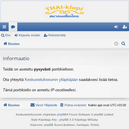
ik
Etsi
es
Kirjaudu sisään
Rekisteröidy
irj
ek
E
ali
Etusivu
ku
au
ist
t
nk
st
du
er
s
Informaatio
it
el
si
öi
i
Teidät on asetettu
pysyvästi
porttikieltoon.
ua
sä
dy
lu
än
Ota yhteyttä
Keskustelufoorumin ylläpitäjään
saadaksesi lisää tietoa.
ee
Tämä porttikielto on annettu IP-osoitteellesi.
t
Etusivu
Viesti Ylläpidolle
Poista evästeet
Kaikki ajat ovat
UTC+03:00
Keskustelufoorumin ohjelmisto
phpBB
® Forum Software © phpBB Limited
Style Kirjoittaja
Arty
- phpBB 3.3 Kirjoittaja MrGaby
Käännös: phpBB Suomi (lurttinen, harritapio, Pettis)