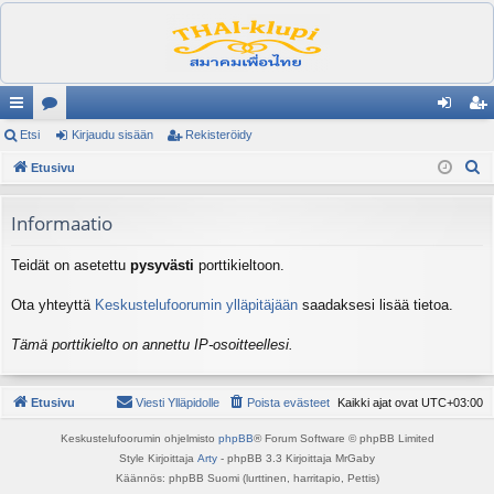
ik
Etsi
es
Kirjaudu sisään
Rekisteröidy
irj
ek
E
ali
Etusivu
ku
au
ist
t
nk
st
du
er
s
Informaatio
it
el
si
öi
i
Teidät on asetettu
pysyvästi
porttikieltoon.
ua
sä
dy
lu
än
Ota yhteyttä
Keskustelufoorumin ylläpitäjään
saadaksesi lisää tietoa.
ee
Tämä porttikielto on annettu IP-osoitteellesi.
t
Etusivu
Viesti Ylläpidolle
Poista evästeet
Kaikki ajat ovat
UTC+03:00
Keskustelufoorumin ohjelmisto
phpBB
® Forum Software © phpBB Limited
Style Kirjoittaja
Arty
- phpBB 3.3 Kirjoittaja MrGaby
Käännös: phpBB Suomi (lurttinen, harritapio, Pettis)