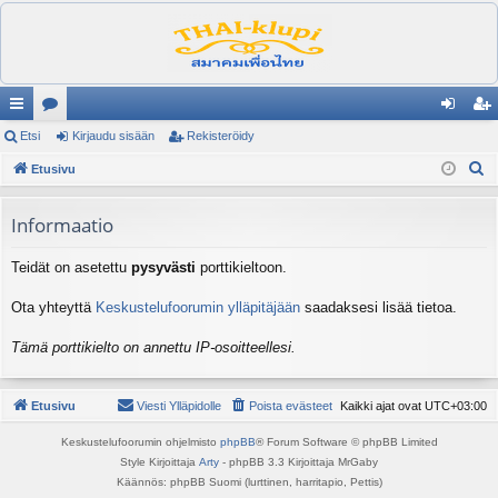
ik
Etsi
es
Kirjaudu sisään
Rekisteröidy
irj
ek
E
ali
Etusivu
ku
au
ist
t
nk
st
du
er
s
Informaatio
it
el
si
öi
i
Teidät on asetettu
pysyvästi
porttikieltoon.
ua
sä
dy
lu
än
Ota yhteyttä
Keskustelufoorumin ylläpitäjään
saadaksesi lisää tietoa.
ee
Tämä porttikielto on annettu IP-osoitteellesi.
t
Etusivu
Viesti Ylläpidolle
Poista evästeet
Kaikki ajat ovat
UTC+03:00
Keskustelufoorumin ohjelmisto
phpBB
® Forum Software © phpBB Limited
Style Kirjoittaja
Arty
- phpBB 3.3 Kirjoittaja MrGaby
Käännös: phpBB Suomi (lurttinen, harritapio, Pettis)