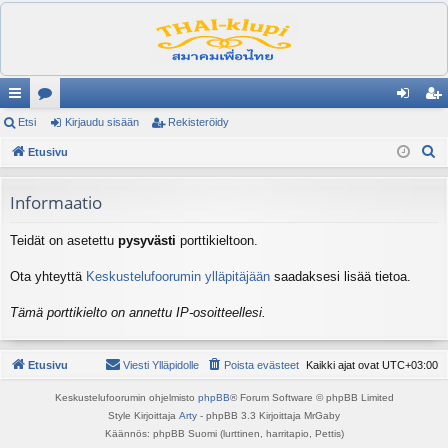
ik
Etsi
es
Kirjaudu sisään
Rekisteröidy
irj
ek
E
ali
Etusivu
ku
au
ist
t
nk
st
du
er
s
Informaatio
it
el
si
öi
i
Teidät on asetettu
pysyvästi
porttikieltoon.
ua
sä
dy
lu
än
Ota yhteyttä
Keskustelufoorumin ylläpitäjään
saadaksesi lisää tietoa.
ee
Tämä porttikielto on annettu IP-osoitteellesi.
t
Etusivu
Viesti Ylläpidolle
Poista evästeet
Kaikki ajat ovat
UTC+03:00
Keskustelufoorumin ohjelmisto
phpBB
® Forum Software © phpBB Limited
Style Kirjoittaja
Arty
- phpBB 3.3 Kirjoittaja MrGaby
Käännös: phpBB Suomi (lurttinen, harritapio, Pettis)