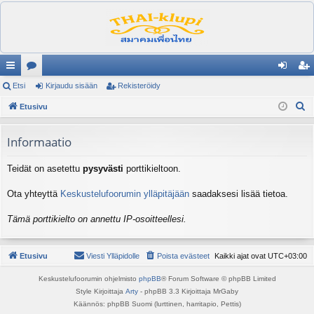
ik
Etsi
es
Kirjaudu sisään
Rekisteröidy
irj
ek
E
ali
Etusivu
ku
au
ist
t
nk
st
du
er
s
Informaatio
it
el
si
öi
i
Teidät on asetettu
pysyvästi
porttikieltoon.
ua
sä
dy
lu
än
Ota yhteyttä
Keskustelufoorumin ylläpitäjään
saadaksesi lisää tietoa.
ee
Tämä porttikielto on annettu IP-osoitteellesi.
t
Etusivu
Viesti Ylläpidolle
Poista evästeet
Kaikki ajat ovat
UTC+03:00
Keskustelufoorumin ohjelmisto
phpBB
® Forum Software © phpBB Limited
Style Kirjoittaja
Arty
- phpBB 3.3 Kirjoittaja MrGaby
Käännös: phpBB Suomi (lurttinen, harritapio, Pettis)