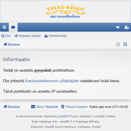
ik
Etsi
es
Kirjaudu sisään
Rekisteröidy
irj
ek
E
ali
Etusivu
ku
au
ist
t
nk
st
du
er
s
Informaatio
it
el
si
öi
i
Teidät on asetettu
pysyvästi
porttikieltoon.
ua
sä
dy
lu
än
Ota yhteyttä
Keskustelufoorumin ylläpitäjään
saadaksesi lisää tietoa.
ee
Tämä porttikielto on annettu IP-osoitteellesi.
t
Etusivu
Viesti Ylläpidolle
Poista evästeet
Kaikki ajat ovat
UTC+03:00
Keskustelufoorumin ohjelmisto
phpBB
® Forum Software © phpBB Limited
Style Kirjoittaja
Arty
- phpBB 3.3 Kirjoittaja MrGaby
Käännös: phpBB Suomi (lurttinen, harritapio, Pettis)