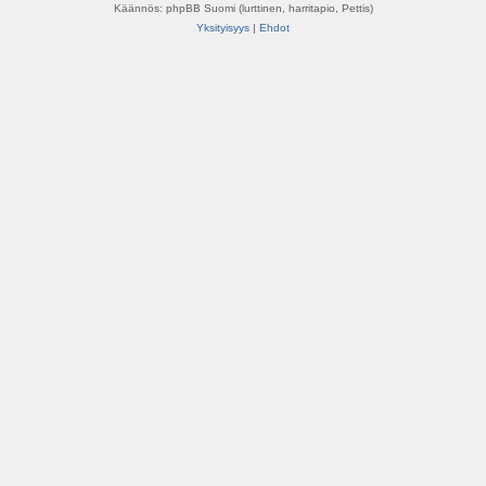
Käännös: phpBB Suomi (lurttinen, harritapio, Pettis)
Yksityisyys
|
Ehdot