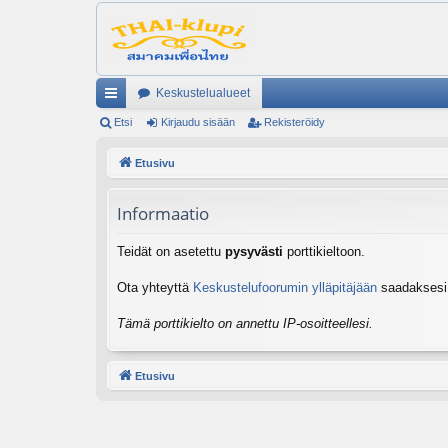
Keskustelualueet
ik
Etsi
Kirjaudu sisään
Rekisteröidy
ali
Etusivu
nk
Informaatio
it
Teidät on asetettu
pysyvästi
porttikieltoon.
Ota yhteyttä
Keskustelufoorumin ylläpitäjään
saadaksesi l
Tämä porttikielto on annettu IP-osoitteellesi.
Etusivu