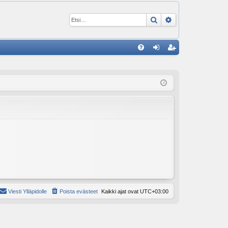
Etsi
Tarkennettu ha
P
U
irj
ek
K
au
ist
K
du
er
si
öi
sä
dy
än
Viesti Ylläpidolle
Poista evästeet
Kaikki ajat ovat
UTC+03:00