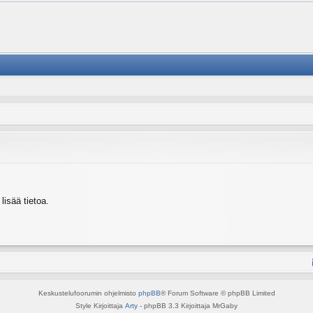
isää tietoa.
Keskustelufoorumin ohjelmisto
phpBB
® Forum Software © phpBB Limited
Style Kirjoittaja
Arty
- phpBB 3.3 Kirjoittaja MrGaby