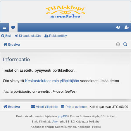
ik
Etsi
es
Kirjaudu sisään
Rekisteröidy
irj
ek
E
ali
Etusivu
ku
au
ist
t
nk
st
du
er
s
Informaatio
it
el
si
öi
i
Teidät on asetettu
pysyvästi
porttikieltoon.
ua
sä
dy
lu
än
Ota yhteyttä
Keskustelufoorumin ylläpitäjään
saadaksesi lisää tietoa.
ee
Tämä porttikielto on annettu IP-osoitteellesi.
t
Etusivu
Viesti Ylläpidolle
Poista evästeet
Kaikki ajat ovat
UTC+03:00
Keskustelufoorumin ohjelmisto
phpBB
® Forum Software © phpBB Limited
Style Kirjoittaja
Arty
- phpBB 3.3 Kirjoittaja MrGaby
Käännös: phpBB Suomi (lurttinen, harritapio, Pettis)