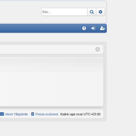
Etsi
Tarkennettu ha
P
U
irj
ek
K
au
ist
K
du
er
si
öi
sä
dy
än
Viesti Ylläpidolle
Poista evästeet
Kaikki ajat ovat
UTC+03:00