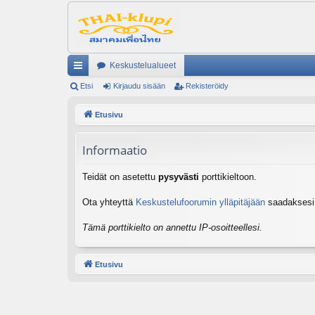
Keskustelualueet
ik
Etsi
Kirjaudu sisään
Rekisteröidy
ali
Etusivu
nk
Informaatio
it
Teidät on asetettu
pysyvästi
porttikieltoon.
Ota yhteyttä
Keskustelufoorumin ylläpitäjään
saadaksesi l
Tämä porttikielto on annettu IP-osoitteellesi.
Etusivu