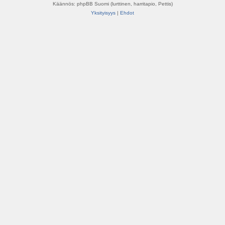
Käännös: phpBB Suomi (lurttinen, harritapio, Pettis)
Yksityisyys
|
Ehdot