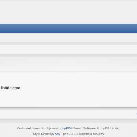
isää tietoa.
Keskustelufoorumin ohjelmisto
phpBB
® Forum Software © phpBB Limited
Style Kirjoittaja
Arty
- phpBB 3.3 Kirjoittaja MrGaby