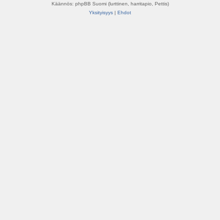
Käännös: phpBB Suomi (lurttinen, harritapio, Pettis)
Yksityisyys
|
Ehdot