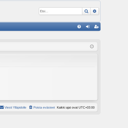
Etsi
Tarkennettu ha
P
U
irj
ek
K
au
ist
K
du
er
si
öi
sä
dy
än
Viesti Ylläpidolle
Poista evästeet
Kaikki ajat ovat
UTC+03:00