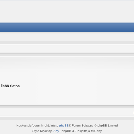
isää tietoa.
Keskustelufoorumin ohjelmisto
phpBB
® Forum Software © phpBB Limited
Style Kirjoittaja
Arty
- phpBB 3.3 Kirjoittaja MrGaby