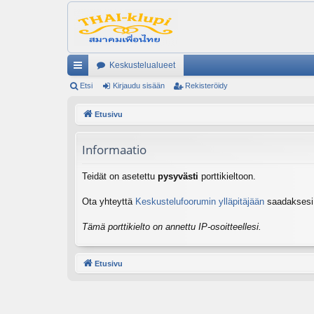
Keskustelualueet
ik
Etsi
Kirjaudu sisään
Rekisteröidy
ali
Etusivu
nk
Informaatio
it
Teidät on asetettu
pysyvästi
porttikieltoon.
Ota yhteyttä
Keskustelufoorumin ylläpitäjään
saadaksesi l
Tämä porttikielto on annettu IP-osoitteellesi.
Etusivu