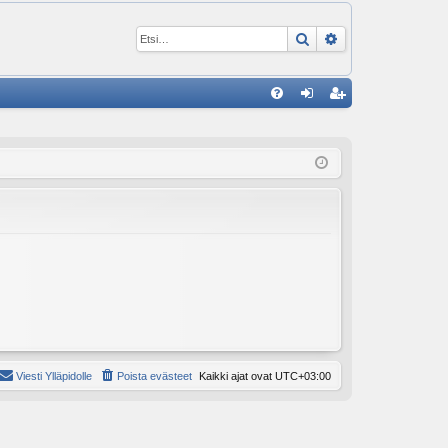
Etsi
Tarkennettu ha
P
U
irj
ek
K
au
ist
K
du
er
si
öi
sä
dy
än
Viesti Ylläpidolle
Poista evästeet
Kaikki ajat ovat
UTC+03:00