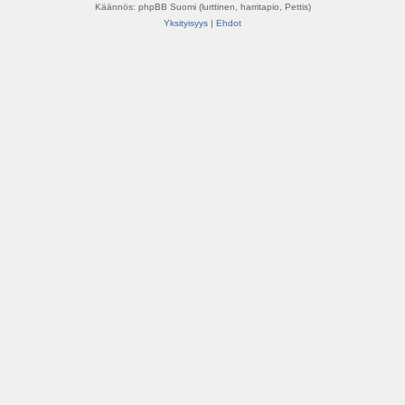
Käännös: phpBB Suomi (lurttinen, harritapio, Pettis)
Yksityisyys
|
Ehdot