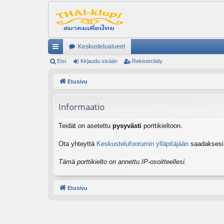
Keskustelualueet
ik
Etsi
Kirjaudu sisään
Rekisteröidy
ali
Etusivu
nk
Informaatio
it
Teidät on asetettu
pysyvästi
porttikieltoon.
Ota yhteyttä
Keskustelufoorumin ylläpitäjään
saadaksesi l
Tämä porttikielto on annettu IP-osoitteellesi.
Etusivu