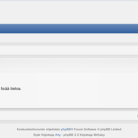
isää tietoa.
Keskustelufoorumin ohjelmisto
phpBB
® Forum Software © phpBB Limited
Style Kirjoittaja
Arty
- phpBB 3.3 Kirjoittaja MrGaby