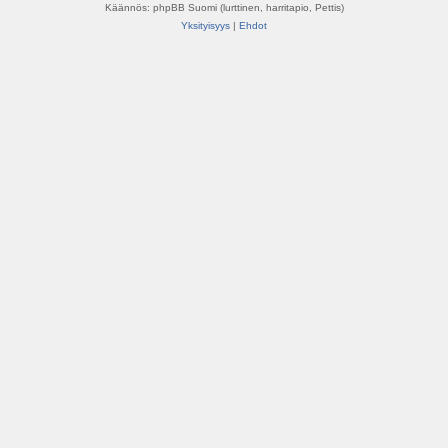
Käännös: phpBB Suomi (lurttinen, harritapio, Pettis)
Yksityisyys
|
Ehdot