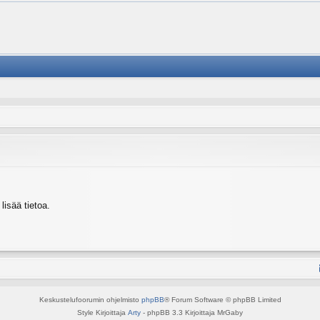
isää tietoa.
Keskustelufoorumin ohjelmisto
phpBB
® Forum Software © phpBB Limited
Style Kirjoittaja
Arty
- phpBB 3.3 Kirjoittaja MrGaby