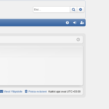
Etsi
Tarkennettu ha
P
U
irj
ek
K
au
ist
K
du
er
si
öi
sä
dy
än
Viesti Ylläpidolle
Poista evästeet
Kaikki ajat ovat
UTC+03:00