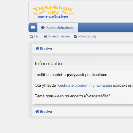
Keskustelualueet
ik
Etsi
Kirjaudu sisään
Rekisteröidy
ali
Etusivu
nk
Informaatio
it
Teidät on asetettu
pysyvästi
porttikieltoon.
Ota yhteyttä
Keskustelufoorumin ylläpitäjään
saadaksesi l
Tämä porttikielto on annettu IP-osoitteellesi.
Etusivu