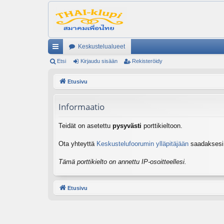
Keskustelualueet
ik
Etsi
Kirjaudu sisään
Rekisteröidy
ali
Etusivu
nk
Informaatio
it
Teidät on asetettu
pysyvästi
porttikieltoon.
Ota yhteyttä
Keskustelufoorumin ylläpitäjään
saadaksesi l
Tämä porttikielto on annettu IP-osoitteellesi.
Etusivu