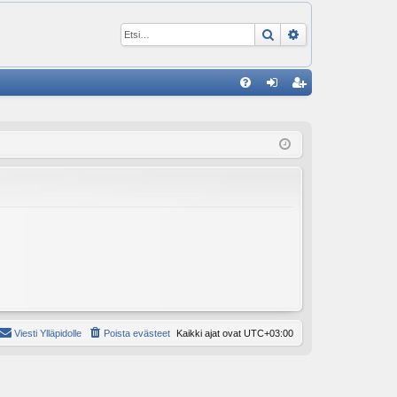
Etsi
Tarkennettu ha
P
U
irj
ek
K
au
ist
K
du
er
si
öi
sä
dy
än
Viesti Ylläpidolle
Poista evästeet
Kaikki ajat ovat
UTC+03:00