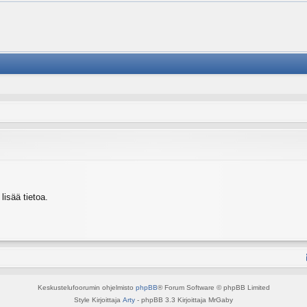
isää tietoa.
Keskustelufoorumin ohjelmisto
phpBB
® Forum Software © phpBB Limited
Style Kirjoittaja
Arty
- phpBB 3.3 Kirjoittaja MrGaby