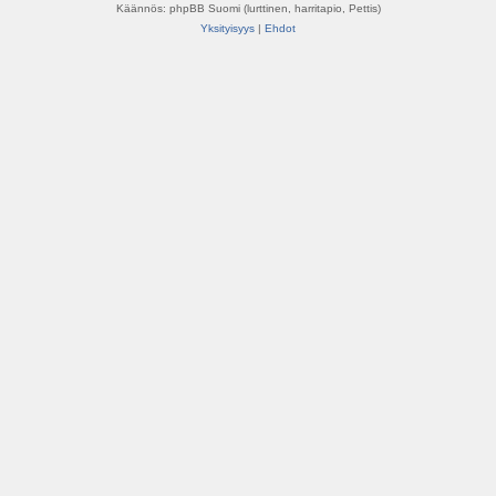
Käännös: phpBB Suomi (lurttinen, harritapio, Pettis)
Yksityisyys
|
Ehdot