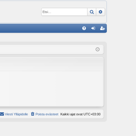
Etsi
Tarkennettu ha
P
U
irj
ek
K
au
ist
K
du
er
si
öi
sä
dy
än
Viesti Ylläpidolle
Poista evästeet
Kaikki ajat ovat
UTC+03:00