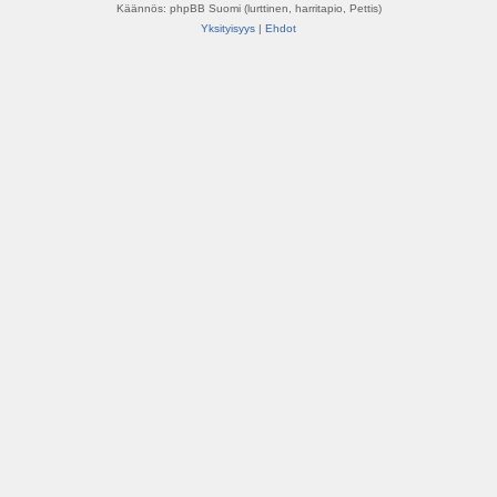
Käännös: phpBB Suomi (lurttinen, harritapio, Pettis)
Yksityisyys
|
Ehdot