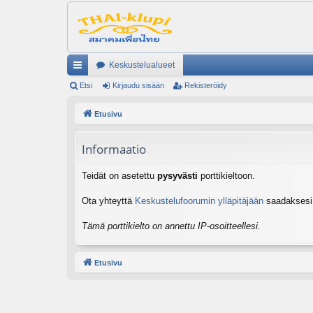
Keskustelualueet
ik
Etsi
Kirjaudu sisään
Rekisteröidy
ali
Etusivu
nk
Informaatio
it
Teidät on asetettu
pysyvästi
porttikieltoon.
Ota yhteyttä
Keskustelufoorumin ylläpitäjään
saadaksesi l
Tämä porttikielto on annettu IP-osoitteellesi.
Etusivu