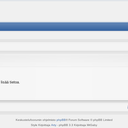
isää tietoa.
Keskustelufoorumin ohjelmisto
phpBB
® Forum Software © phpBB Limited
Style Kirjoittaja
Arty
- phpBB 3.3 Kirjoittaja MrGaby