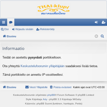
ik
Etsi
es
Kirjaudu sisään
Rekisteröidy
irj
ek
E
ali
Etusivu
ku
au
ist
t
nk
st
du
er
s
Informaatio
it
el
si
öi
i
Teidät on asetettu
pysyvästi
porttikieltoon.
ua
sä
dy
lu
än
Ota yhteyttä
Keskustelufoorumin ylläpitäjään
saadaksesi lisää tietoa.
ee
Tämä porttikielto on annettu IP-osoitteellesi.
t
Etusivu
Viesti Ylläpidolle
Poista evästeet
Kaikki ajat ovat
UTC+03:00
Keskustelufoorumin ohjelmisto
phpBB
® Forum Software © phpBB Limited
Style Kirjoittaja
Arty
- phpBB 3.3 Kirjoittaja MrGaby
Käännös: phpBB Suomi (lurttinen, harritapio, Pettis)