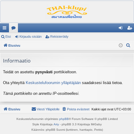
ik
Etsi
es
Kirjaudu sisään
Rekisteröidy
irj
ek
E
ali
Etusivu
ku
au
ist
t
nk
st
du
er
s
Informaatio
it
el
si
öi
i
Teidät on asetettu
pysyvästi
porttikieltoon.
ua
sä
dy
lu
än
Ota yhteyttä
Keskustelufoorumin ylläpitäjään
saadaksesi lisää tietoa.
ee
Tämä porttikielto on annettu IP-osoitteellesi.
t
Etusivu
Viesti Ylläpidolle
Poista evästeet
Kaikki ajat ovat
UTC+03:00
Keskustelufoorumin ohjelmisto
phpBB
® Forum Software © phpBB Limited
Style Kirjoittaja
Arty
- phpBB 3.3 Kirjoittaja MrGaby
Käännös: phpBB Suomi (lurttinen, harritapio, Pettis)