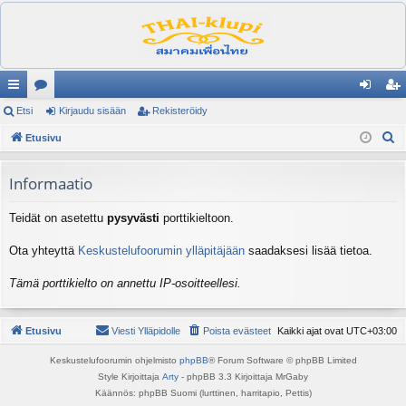
ik
Etsi
es
Kirjaudu sisään
Rekisteröidy
irj
ek
E
ali
Etusivu
ku
au
ist
t
nk
st
du
er
s
Informaatio
it
el
si
öi
i
Teidät on asetettu
pysyvästi
porttikieltoon.
ua
sä
dy
lu
än
Ota yhteyttä
Keskustelufoorumin ylläpitäjään
saadaksesi lisää tietoa.
ee
Tämä porttikielto on annettu IP-osoitteellesi.
t
Etusivu
Viesti Ylläpidolle
Poista evästeet
Kaikki ajat ovat
UTC+03:00
Keskustelufoorumin ohjelmisto
phpBB
® Forum Software © phpBB Limited
Style Kirjoittaja
Arty
- phpBB 3.3 Kirjoittaja MrGaby
Käännös: phpBB Suomi (lurttinen, harritapio, Pettis)