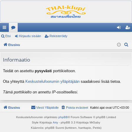
ik
Etsi
es
Kirjaudu sisään
Rekisteröidy
irj
ek
E
ali
Etusivu
ku
au
ist
t
nk
st
du
er
s
Informaatio
it
el
si
öi
i
Teidät on asetettu
pysyvästi
porttikieltoon.
ua
sä
dy
lu
än
Ota yhteyttä
Keskustelufoorumin ylläpitäjään
saadaksesi lisää tietoa.
ee
Tämä porttikielto on annettu IP-osoitteellesi.
t
Etusivu
Viesti Ylläpidolle
Poista evästeet
Kaikki ajat ovat
UTC+03:00
Keskustelufoorumin ohjelmisto
phpBB
® Forum Software © phpBB Limited
Style Kirjoittaja
Arty
- phpBB 3.3 Kirjoittaja MrGaby
Käännös: phpBB Suomi (lurttinen, harritapio, Pettis)