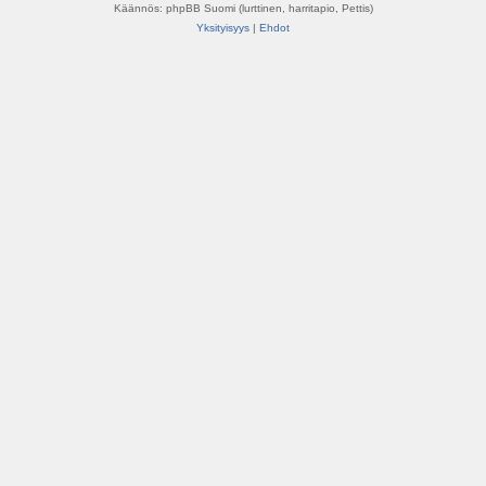
Käännös: phpBB Suomi (lurttinen, harritapio, Pettis)
Yksityisyys
|
Ehdot