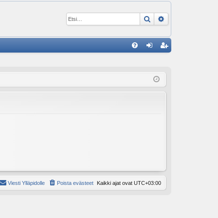
Etsi
Tarkennettu ha
P
U
irj
ek
K
au
ist
K
du
er
si
öi
sä
dy
än
Viesti Ylläpidolle
Poista evästeet
Kaikki ajat ovat
UTC+03:00