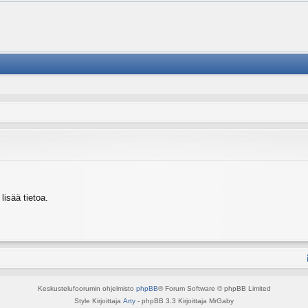
isää tietoa.
Keskustelufoorumin ohjelmisto
phpBB
® Forum Software © phpBB Limited
Style Kirjoittaja
Arty
- phpBB 3.3 Kirjoittaja MrGaby