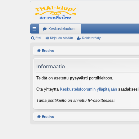
Keskustelualueet
ik
Etsi
Kirjaudu sisään
Rekisteröidy
ali
Etusivu
nk
Informaatio
it
Teidät on asetettu
pysyvästi
porttikieltoon.
Ota yhteyttä
Keskustelufoorumin ylläpitäjään
saadaksesi l
Tämä porttikielto on annettu IP-osoitteellesi.
Etusivu