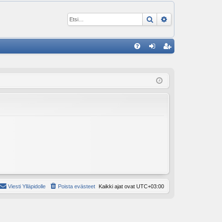
Etsi
Tarkennettu ha
P
U
irj
ek
K
au
ist
K
du
er
si
öi
sä
dy
än
Viesti Ylläpidolle
Poista evästeet
Kaikki ajat ovat
UTC+03:00