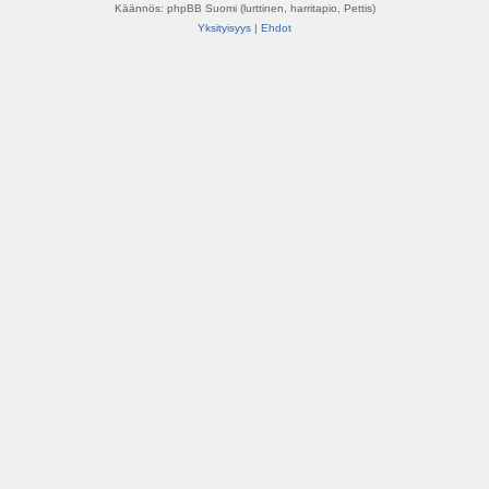
Käännös: phpBB Suomi (lurttinen, harritapio, Pettis)
Yksityisyys
|
Ehdot