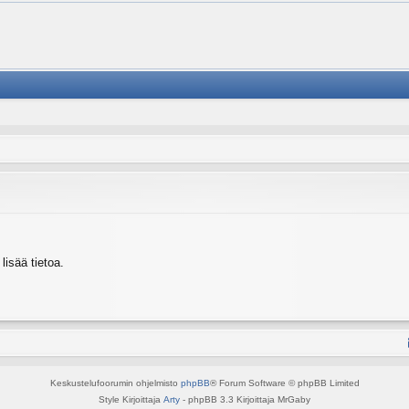
isää tietoa.
Keskustelufoorumin ohjelmisto
phpBB
® Forum Software © phpBB Limited
Style Kirjoittaja
Arty
- phpBB 3.3 Kirjoittaja MrGaby