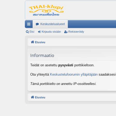
Keskustelualueet
ik
Etsi
Kirjaudu sisään
Rekisteröidy
ali
Etusivu
nk
Informaatio
it
Teidät on asetettu
pysyvästi
porttikieltoon.
Ota yhteyttä
Keskustelufoorumin ylläpitäjään
saadaksesi l
Tämä porttikielto on annettu IP-osoitteellesi.
Etusivu