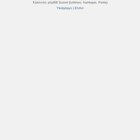
Käännös: phpBB Suomi (lurttinen, harritapio, Pettis)
Yksityisyys
|
Ehdot