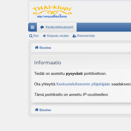
Keskustelualueet
ik
Etsi
Kirjaudu sisään
Rekisteröidy
ali
Etusivu
nk
Informaatio
it
Teidät on asetettu
pysyvästi
porttikieltoon.
Ota yhteyttä
Keskustelufoorumin ylläpitäjään
saadaksesi l
Tämä porttikielto on annettu IP-osoitteellesi.
Etusivu