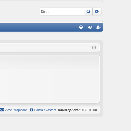
Etsi
Tarkennettu ha
P
U
irj
ek
K
au
ist
K
du
er
si
öi
sä
dy
än
Viesti Ylläpidolle
Poista evästeet
Kaikki ajat ovat
UTC+03:00