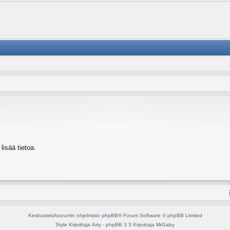
isää tietoa.
Keskustelufoorumin ohjelmisto
phpBB
® Forum Software © phpBB Limited
Style Kirjoittaja
Arty
- phpBB 3.3 Kirjoittaja MrGaby