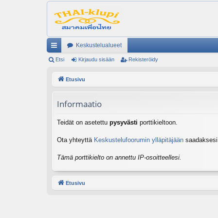
Keskustelualueet
ik
Etsi
Kirjaudu sisään
Rekisteröidy
ali
Etusivu
nk
Informaatio
it
Teidät on asetettu
pysyvästi
porttikieltoon.
Ota yhteyttä
Keskustelufoorumin ylläpitäjään
saadaksesi l
Tämä porttikielto on annettu IP-osoitteellesi.
Etusivu