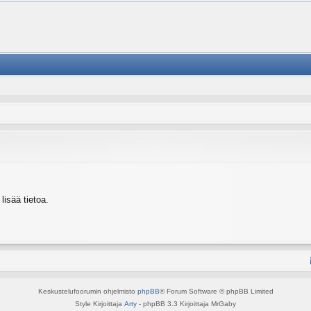
isää tietoa.
Keskustelufoorumin ohjelmisto
phpBB
® Forum Software © phpBB Limited
Style Kirjoittaja
Arty
- phpBB 3.3 Kirjoittaja MrGaby