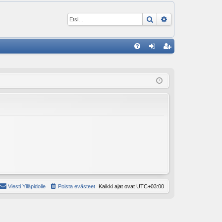
Etsi
Tarkennettu ha
P
U
irj
ek
K
au
ist
K
du
er
si
öi
sä
dy
än
Viesti Ylläpidolle
Poista evästeet
Kaikki ajat ovat
UTC+03:00