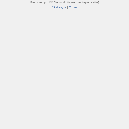
Käännös: phpBB Suomi (lurttinen, harritapio, Pettis)
Yksityisyys
|
Ehdot