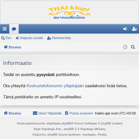
ik
Etsi
es
Kirjaudu sisään
Rekisteröidy
irj
ek
E
ali
Etusivu
ku
au
ist
t
nk
st
du
er
s
Informaatio
it
el
si
öi
i
Teidät on asetettu
pysyvästi
porttikieltoon.
ua
sä
dy
lu
än
Ota yhteyttä
Keskustelufoorumin ylläpitäjään
saadaksesi lisää tietoa.
ee
Tämä porttikielto on annettu IP-osoitteellesi.
t
Etusivu
Viesti Ylläpidolle
Poista evästeet
Kaikki ajat ovat
UTC+03:00
Keskustelufoorumin ohjelmisto
phpBB
® Forum Software © phpBB Limited
Style Kirjoittaja
Arty
- phpBB 3.3 Kirjoittaja MrGaby
Käännös: phpBB Suomi (lurttinen, harritapio, Pettis)