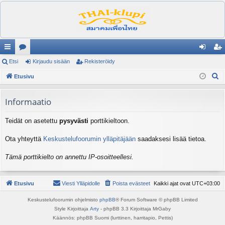
ik
Etsi
es
Kirjaudu sisään
Rekisteröidy
irj
ek
E
ali
Etusivu
ku
au
ist
t
nk
st
du
er
s
Informaatio
it
el
si
öi
i
Teidät on asetettu
pysyvästi
porttikieltoon.
ua
sä
dy
lu
än
Ota yhteyttä
Keskustelufoorumin ylläpitäjään
saadaksesi lisää tietoa.
ee
Tämä porttikielto on annettu IP-osoitteellesi.
t
Etusivu
Viesti Ylläpidolle
Poista evästeet
Kaikki ajat ovat
UTC+03:00
Keskustelufoorumin ohjelmisto
phpBB
® Forum Software © phpBB Limited
Style Kirjoittaja
Arty
- phpBB 3.3 Kirjoittaja MrGaby
Käännös: phpBB Suomi (lurttinen, harritapio, Pettis)