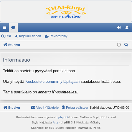
ik
Etsi
es
Kirjaudu sisään
Rekisteröidy
irj
ek
E
ali
Etusivu
ku
au
ist
t
nk
st
du
er
s
Informaatio
it
el
si
öi
i
Teidät on asetettu
pysyvästi
porttikieltoon.
ua
sä
dy
lu
än
Ota yhteyttä
Keskustelufoorumin ylläpitäjään
saadaksesi lisää tietoa.
ee
Tämä porttikielto on annettu IP-osoitteellesi.
t
Etusivu
Viesti Ylläpidolle
Poista evästeet
Kaikki ajat ovat
UTC+03:00
Keskustelufoorumin ohjelmisto
phpBB
® Forum Software © phpBB Limited
Style Kirjoittaja
Arty
- phpBB 3.3 Kirjoittaja MrGaby
Käännös: phpBB Suomi (lurttinen, harritapio, Pettis)