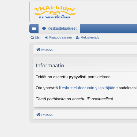
Keskustelualueet
ik
Etsi
Kirjaudu sisään
Rekisteröidy
ali
Etusivu
nk
Informaatio
it
Teidät on asetettu
pysyvästi
porttikieltoon.
Ota yhteyttä
Keskustelufoorumin ylläpitäjään
saadaksesi l
Tämä porttikielto on annettu IP-osoitteellesi.
Etusivu