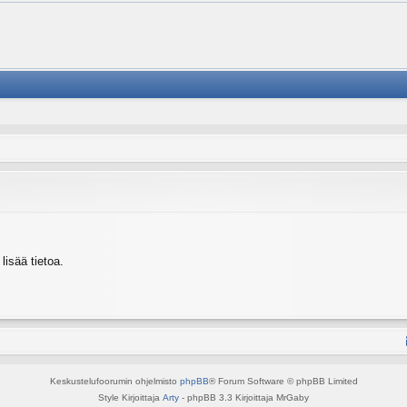
isää tietoa.
Keskustelufoorumin ohjelmisto
phpBB
® Forum Software © phpBB Limited
Style Kirjoittaja
Arty
- phpBB 3.3 Kirjoittaja MrGaby