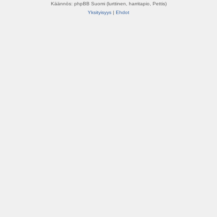
Käännös: phpBB Suomi (lurttinen, harritapio, Pettis)
Yksityisyys
|
Ehdot