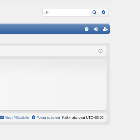
Etsi
Tarkennettu ha
P
U
irj
ek
K
au
ist
K
du
er
si
öi
sä
dy
än
Viesti Ylläpidolle
Poista evästeet
Kaikki ajat ovat
UTC+03:00