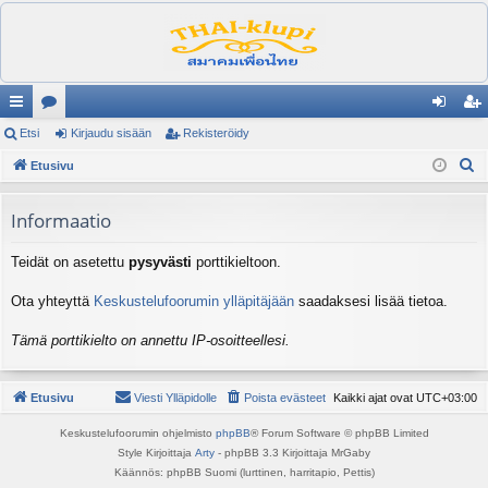
ik
Etsi
es
Kirjaudu sisään
Rekisteröidy
irj
ek
E
ali
Etusivu
ku
au
ist
t
nk
st
du
er
s
Informaatio
it
el
si
öi
i
Teidät on asetettu
pysyvästi
porttikieltoon.
ua
sä
dy
lu
än
Ota yhteyttä
Keskustelufoorumin ylläpitäjään
saadaksesi lisää tietoa.
ee
Tämä porttikielto on annettu IP-osoitteellesi.
t
Etusivu
Viesti Ylläpidolle
Poista evästeet
Kaikki ajat ovat
UTC+03:00
Keskustelufoorumin ohjelmisto
phpBB
® Forum Software © phpBB Limited
Style Kirjoittaja
Arty
- phpBB 3.3 Kirjoittaja MrGaby
Käännös: phpBB Suomi (lurttinen, harritapio, Pettis)