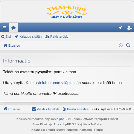
ik
Etsi
es
Kirjaudu sisään
Rekisteröidy
irj
ek
E
ali
Etusivu
ku
au
ist
t
nk
st
du
er
s
Informaatio
it
el
si
öi
i
Teidät on asetettu
pysyvästi
porttikieltoon.
ua
sä
dy
lu
än
Ota yhteyttä
Keskustelufoorumin ylläpitäjään
saadaksesi lisää tietoa.
ee
Tämä porttikielto on annettu IP-osoitteellesi.
t
Etusivu
Viesti Ylläpidolle
Poista evästeet
Kaikki ajat ovat
UTC+03:00
Keskustelufoorumin ohjelmisto
phpBB
® Forum Software © phpBB Limited
Style Kirjoittaja
Arty
- phpBB 3.3 Kirjoittaja MrGaby
Käännös: phpBB Suomi (lurttinen, harritapio, Pettis)