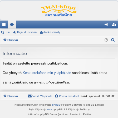
ik
Etsi
es
Kirjaudu sisään
Rekisteröidy
irj
ek
E
ali
Etusivu
ku
au
ist
t
nk
st
du
er
s
Informaatio
it
el
si
öi
i
Teidät on asetettu
pysyvästi
porttikieltoon.
ua
sä
dy
lu
än
Ota yhteyttä
Keskustelufoorumin ylläpitäjään
saadaksesi lisää tietoa.
ee
Tämä porttikielto on annettu IP-osoitteellesi.
t
Etusivu
Viesti Ylläpidolle
Poista evästeet
Kaikki ajat ovat
UTC+03:00
Keskustelufoorumin ohjelmisto
phpBB
® Forum Software © phpBB Limited
Style Kirjoittaja
Arty
- phpBB 3.3 Kirjoittaja MrGaby
Käännös: phpBB Suomi (lurttinen, harritapio, Pettis)