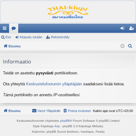
ik
Etsi
es
Kirjaudu sisään
Rekisteröidy
irj
ek
E
ali
Etusivu
ku
au
ist
t
nk
st
du
er
s
Informaatio
it
el
si
öi
i
Teidät on asetettu
pysyvästi
porttikieltoon.
ua
sä
dy
lu
än
Ota yhteyttä
Keskustelufoorumin ylläpitäjään
saadaksesi lisää tietoa.
ee
Tämä porttikielto on annettu IP-osoitteellesi.
t
Etusivu
Viesti Ylläpidolle
Poista evästeet
Kaikki ajat ovat
UTC+03:00
Keskustelufoorumin ohjelmisto
phpBB
® Forum Software © phpBB Limited
Style Kirjoittaja
Arty
- phpBB 3.3 Kirjoittaja MrGaby
Käännös: phpBB Suomi (lurttinen, harritapio, Pettis)