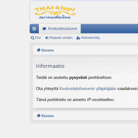
Keskustelualueet
ik
Etsi
Kirjaudu sisään
Rekisteröidy
ali
Etusivu
nk
Informaatio
it
Teidät on asetettu
pysyvästi
porttikieltoon.
Ota yhteyttä
Keskustelufoorumin ylläpitäjään
saadaksesi l
Tämä porttikielto on annettu IP-osoitteellesi.
Etusivu