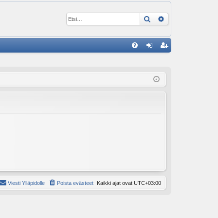
Etsi
Tarkennettu ha
P
U
irj
ek
K
au
ist
K
du
er
si
öi
sä
dy
än
Viesti Ylläpidolle
Poista evästeet
Kaikki ajat ovat
UTC+03:00