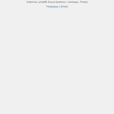
Käännös: phpBB Suomi (lurttinen, harritapio, Pettis)
Yksityisyys
|
Ehdot