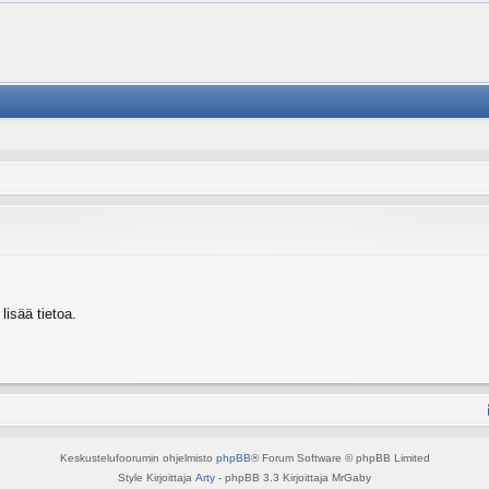
isää tietoa.
Keskustelufoorumin ohjelmisto
phpBB
® Forum Software © phpBB Limited
Style Kirjoittaja
Arty
- phpBB 3.3 Kirjoittaja MrGaby