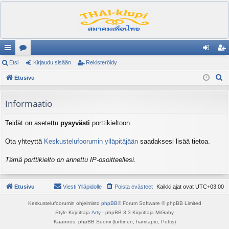
ik
Etsi
es
Kirjaudu sisään
Rekisteröidy
irj
ek
E
ali
Etusivu
ku
au
ist
t
nk
st
du
er
s
Informaatio
it
el
si
öi
i
Teidät on asetettu
pysyvästi
porttikieltoon.
ua
sä
dy
lu
än
Ota yhteyttä
Keskustelufoorumin ylläpitäjään
saadaksesi lisää tietoa.
ee
Tämä porttikielto on annettu IP-osoitteellesi.
t
Etusivu
Viesti Ylläpidolle
Poista evästeet
Kaikki ajat ovat
UTC+03:00
Keskustelufoorumin ohjelmisto
phpBB
® Forum Software © phpBB Limited
Style Kirjoittaja
Arty
- phpBB 3.3 Kirjoittaja MrGaby
Käännös: phpBB Suomi (lurttinen, harritapio, Pettis)