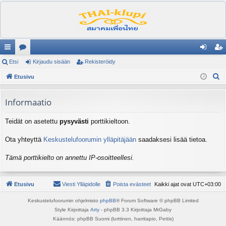
ik
Etsi
es
Kirjaudu sisään
Rekisteröidy
irj
ek
E
ali
Etusivu
ku
au
ist
t
nk
st
du
er
s
Informaatio
it
el
si
öi
i
Teidät on asetettu
pysyvästi
porttikieltoon.
ua
sä
dy
lu
än
Ota yhteyttä
Keskustelufoorumin ylläpitäjään
saadaksesi lisää tietoa.
ee
Tämä porttikielto on annettu IP-osoitteellesi.
t
Etusivu
Viesti Ylläpidolle
Poista evästeet
Kaikki ajat ovat
UTC+03:00
Keskustelufoorumin ohjelmisto
phpBB
® Forum Software © phpBB Limited
Style Kirjoittaja
Arty
- phpBB 3.3 Kirjoittaja MrGaby
Käännös: phpBB Suomi (lurttinen, harritapio, Pettis)