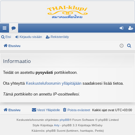
ik
Etsi
es
Kirjaudu sisään
Rekisteröidy
irj
ek
E
ali
Etusivu
ku
au
ist
t
nk
st
du
er
s
Informaatio
it
el
si
öi
i
Teidät on asetettu
pysyvästi
porttikieltoon.
ua
sä
dy
lu
än
Ota yhteyttä
Keskustelufoorumin ylläpitäjään
saadaksesi lisää tietoa.
ee
Tämä porttikielto on annettu IP-osoitteellesi.
t
Etusivu
Viesti Ylläpidolle
Poista evästeet
Kaikki ajat ovat
UTC+03:00
Keskustelufoorumin ohjelmisto
phpBB
® Forum Software © phpBB Limited
Style Kirjoittaja
Arty
- phpBB 3.3 Kirjoittaja MrGaby
Käännös: phpBB Suomi (lurttinen, harritapio, Pettis)