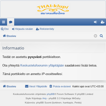
ik
Etsi
es
Kirjaudu sisään
Rekisteröidy
irj
ek
E
ali
Etusivu
ku
au
ist
t
nk
st
du
er
s
Informaatio
it
el
si
öi
i
Teidät on asetettu
pysyvästi
porttikieltoon.
ua
sä
dy
lu
än
Ota yhteyttä
Keskustelufoorumin ylläpitäjään
saadaksesi lisää tietoa.
ee
Tämä porttikielto on annettu IP-osoitteellesi.
t
Etusivu
Viesti Ylläpidolle
Poista evästeet
Kaikki ajat ovat
UTC+03:00
Keskustelufoorumin ohjelmisto
phpBB
® Forum Software © phpBB Limited
Style Kirjoittaja
Arty
- phpBB 3.3 Kirjoittaja MrGaby
Käännös: phpBB Suomi (lurttinen, harritapio, Pettis)