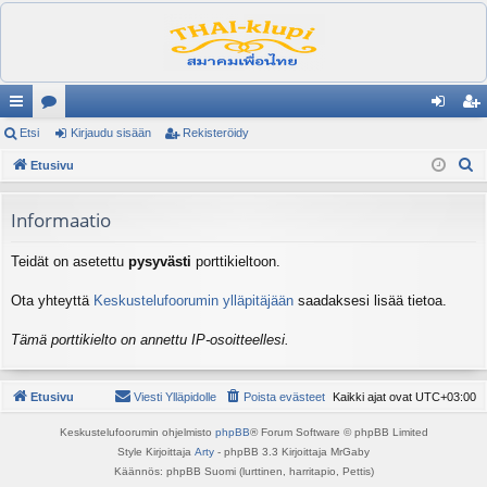
ik
Etsi
es
Kirjaudu sisään
Rekisteröidy
irj
ek
E
ali
Etusivu
ku
au
ist
t
nk
st
du
er
s
Informaatio
it
el
si
öi
i
Teidät on asetettu
pysyvästi
porttikieltoon.
ua
sä
dy
lu
än
Ota yhteyttä
Keskustelufoorumin ylläpitäjään
saadaksesi lisää tietoa.
ee
Tämä porttikielto on annettu IP-osoitteellesi.
t
Etusivu
Viesti Ylläpidolle
Poista evästeet
Kaikki ajat ovat
UTC+03:00
Keskustelufoorumin ohjelmisto
phpBB
® Forum Software © phpBB Limited
Style Kirjoittaja
Arty
- phpBB 3.3 Kirjoittaja MrGaby
Käännös: phpBB Suomi (lurttinen, harritapio, Pettis)