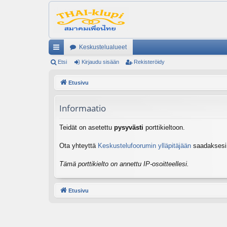
Keskustelualueet
ik
Etsi
Kirjaudu sisään
Rekisteröidy
ali
Etusivu
nk
Informaatio
it
Teidät on asetettu
pysyvästi
porttikieltoon.
Ota yhteyttä
Keskustelufoorumin ylläpitäjään
saadaksesi l
Tämä porttikielto on annettu IP-osoitteellesi.
Etusivu