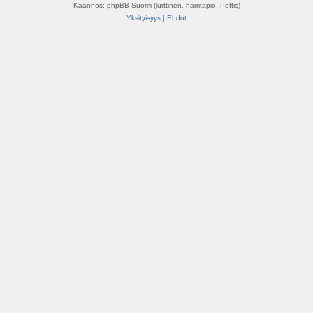
Käännös: phpBB Suomi (lurttinen, harritapio, Pettis)
Yksityisyys
|
Ehdot