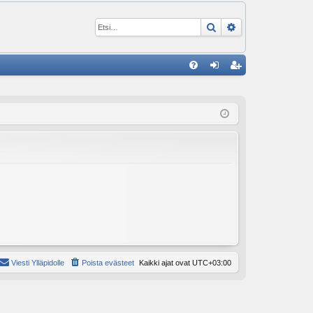
Etsi
Tarkennettu ha
P
U
irj
ek
K
au
ist
K
du
er
si
öi
sä
dy
än
Viesti Ylläpidolle
Poista evästeet
Kaikki ajat ovat
UTC+03:00