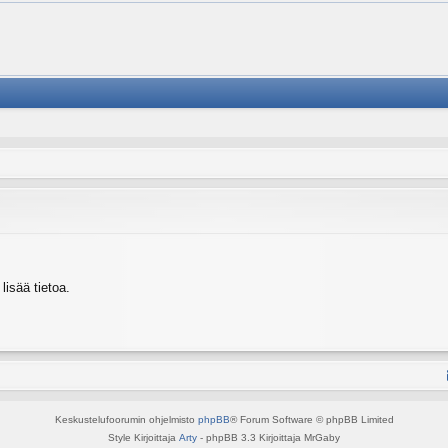
isää tietoa.
Keskustelufoorumin ohjelmisto
phpBB
® Forum Software © phpBB Limited
Style Kirjoittaja
Arty
- phpBB 3.3 Kirjoittaja MrGaby