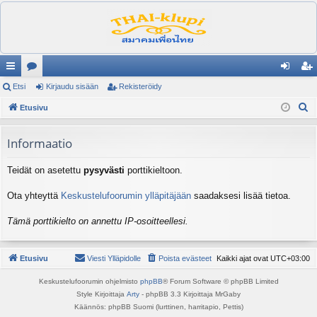
ik
Etsi
es
Kirjaudu sisään
Rekisteröidy
irj
ek
E
ali
Etusivu
ku
au
ist
t
nk
st
du
er
s
Informaatio
it
el
si
öi
i
Teidät on asetettu
pysyvästi
porttikieltoon.
ua
sä
dy
lu
än
Ota yhteyttä
Keskustelufoorumin ylläpitäjään
saadaksesi lisää tietoa.
ee
Tämä porttikielto on annettu IP-osoitteellesi.
t
Etusivu
Viesti Ylläpidolle
Poista evästeet
Kaikki ajat ovat
UTC+03:00
Keskustelufoorumin ohjelmisto
phpBB
® Forum Software © phpBB Limited
Style Kirjoittaja
Arty
- phpBB 3.3 Kirjoittaja MrGaby
Käännös: phpBB Suomi (lurttinen, harritapio, Pettis)