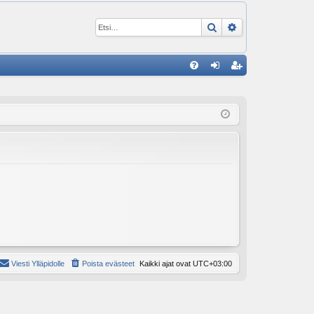
Etsi
Tarkennettu ha
P
U
irj
ek
K
au
ist
K
du
er
si
öi
sä
dy
än
Viesti Ylläpidolle
Poista evästeet
Kaikki ajat ovat
UTC+03:00