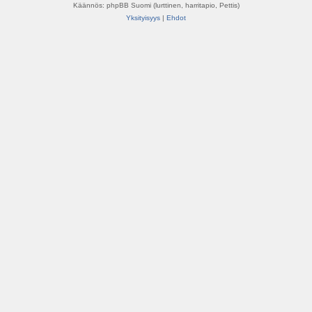
Käännös: phpBB Suomi (lurttinen, harritapio, Pettis)
Yksityisyys
|
Ehdot