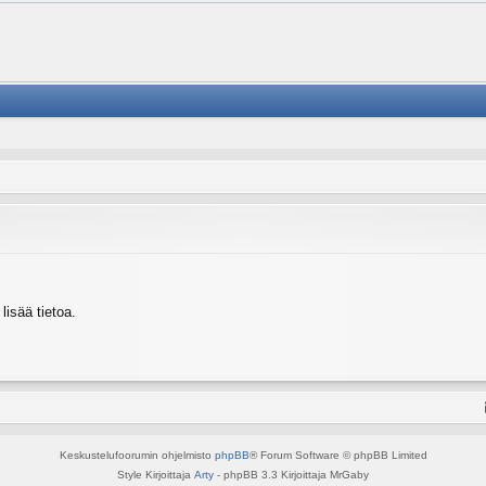
isää tietoa.
Keskustelufoorumin ohjelmisto
phpBB
® Forum Software © phpBB Limited
Style Kirjoittaja
Arty
- phpBB 3.3 Kirjoittaja MrGaby