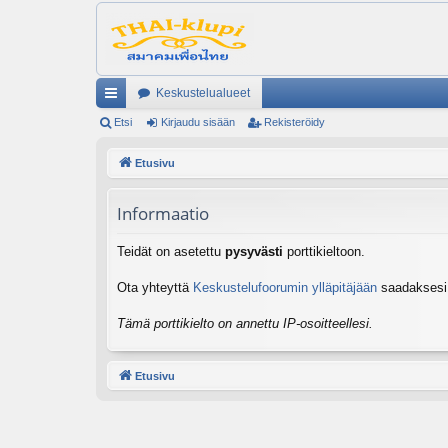
Keskustelualueet
ik
Etsi
Kirjaudu sisään
Rekisteröidy
ali
Etusivu
nk
Informaatio
it
Teidät on asetettu
pysyvästi
porttikieltoon.
Ota yhteyttä
Keskustelufoorumin ylläpitäjään
saadaksesi l
Tämä porttikielto on annettu IP-osoitteellesi.
Etusivu