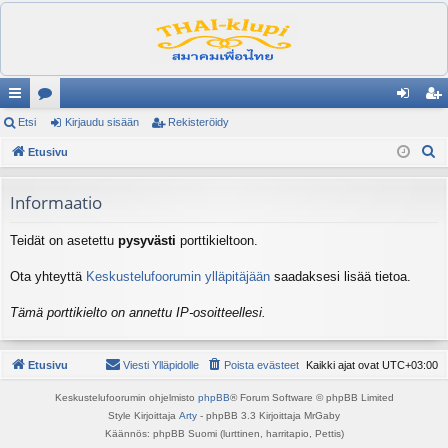
ik
Etsi
es
Kirjaudu sisään
Rekisteröidy
irj
ek
E
ali
Etusivu
ku
au
ist
t
nk
st
du
er
s
Informaatio
it
el
si
öi
i
Teidät on asetettu
pysyvästi
porttikieltoon.
ua
sä
dy
lu
än
Ota yhteyttä
Keskustelufoorumin ylläpitäjään
saadaksesi lisää tietoa.
ee
Tämä porttikielto on annettu IP-osoitteellesi.
t
Etusivu
Viesti Ylläpidolle
Poista evästeet
Kaikki ajat ovat
UTC+03:00
Keskustelufoorumin ohjelmisto
phpBB
® Forum Software © phpBB Limited
Style Kirjoittaja
Arty
- phpBB 3.3 Kirjoittaja MrGaby
Käännös: phpBB Suomi (lurttinen, harritapio, Pettis)