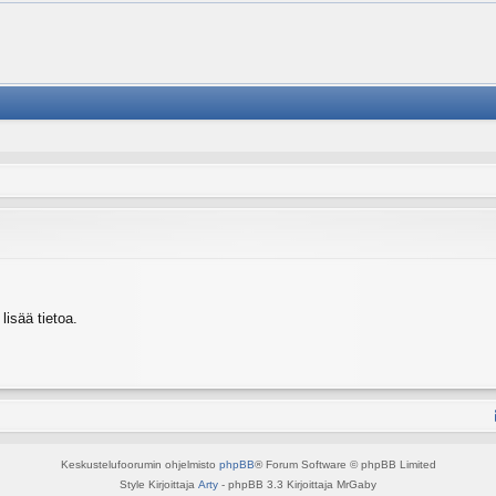
isää tietoa.
Keskustelufoorumin ohjelmisto
phpBB
® Forum Software © phpBB Limited
Style Kirjoittaja
Arty
- phpBB 3.3 Kirjoittaja MrGaby