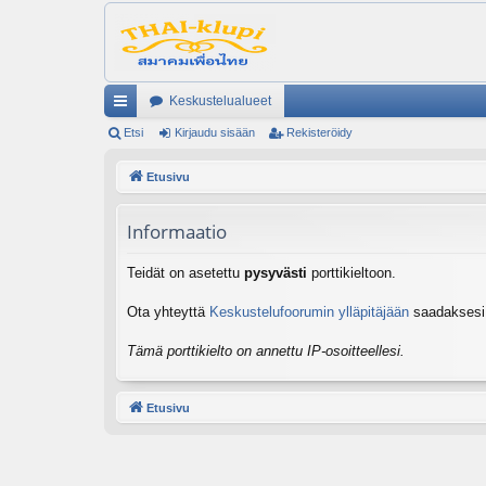
Keskustelualueet
ik
Etsi
Kirjaudu sisään
Rekisteröidy
ali
Etusivu
nk
Informaatio
it
Teidät on asetettu
pysyvästi
porttikieltoon.
Ota yhteyttä
Keskustelufoorumin ylläpitäjään
saadaksesi l
Tämä porttikielto on annettu IP-osoitteellesi.
Etusivu