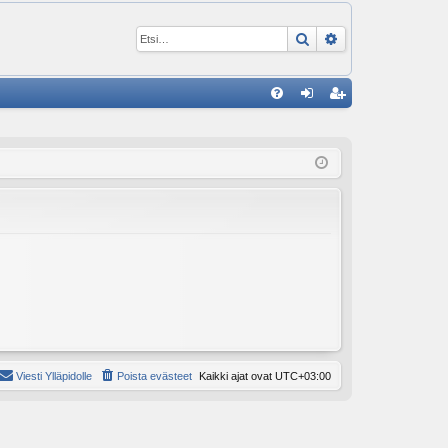
Etsi
Tarkennettu ha
P
U
irj
ek
K
au
ist
K
du
er
si
öi
sä
dy
än
Viesti Ylläpidolle
Poista evästeet
Kaikki ajat ovat
UTC+03:00