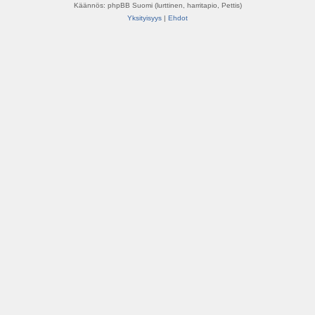
Käännös: phpBB Suomi (lurttinen, harritapio, Pettis)
Yksityisyys
|
Ehdot