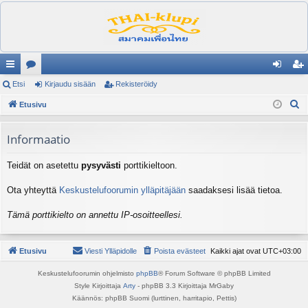
ik
Etsi
es
Kirjaudu sisään
Rekisteröidy
irj
ek
E
ali
Etusivu
ku
au
ist
t
nk
st
du
er
s
Informaatio
it
el
si
öi
i
Teidät on asetettu
pysyvästi
porttikieltoon.
ua
sä
dy
lu
än
Ota yhteyttä
Keskustelufoorumin ylläpitäjään
saadaksesi lisää tietoa.
ee
Tämä porttikielto on annettu IP-osoitteellesi.
t
Etusivu
Viesti Ylläpidolle
Poista evästeet
Kaikki ajat ovat
UTC+03:00
Keskustelufoorumin ohjelmisto
phpBB
® Forum Software © phpBB Limited
Style Kirjoittaja
Arty
- phpBB 3.3 Kirjoittaja MrGaby
Käännös: phpBB Suomi (lurttinen, harritapio, Pettis)