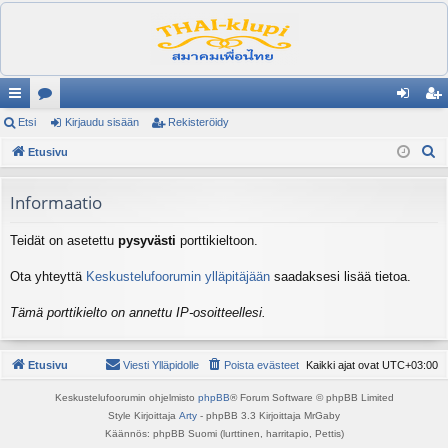
ik
Etsi
es
Kirjaudu sisään
Rekisteröidy
irj
ek
E
ali
Etusivu
ku
au
ist
t
nk
st
du
er
s
Informaatio
it
el
si
öi
i
Teidät on asetettu
pysyvästi
porttikieltoon.
ua
sä
dy
lu
än
Ota yhteyttä
Keskustelufoorumin ylläpitäjään
saadaksesi lisää tietoa.
ee
Tämä porttikielto on annettu IP-osoitteellesi.
t
Etusivu
Viesti Ylläpidolle
Poista evästeet
Kaikki ajat ovat
UTC+03:00
Keskustelufoorumin ohjelmisto
phpBB
® Forum Software © phpBB Limited
Style Kirjoittaja
Arty
- phpBB 3.3 Kirjoittaja MrGaby
Käännös: phpBB Suomi (lurttinen, harritapio, Pettis)