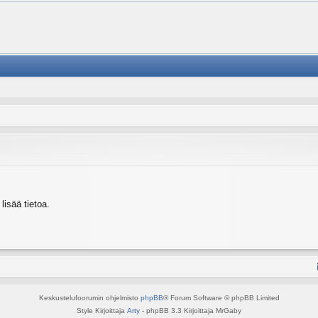
isää tietoa.
Keskustelufoorumin ohjelmisto
phpBB
® Forum Software © phpBB Limited
Style Kirjoittaja
Arty
- phpBB 3.3 Kirjoittaja MrGaby