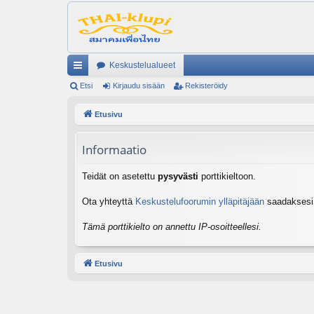
Keskustelualueet
ik
Etsi
Kirjaudu sisään
Rekisteröidy
ali
Etusivu
nk
Informaatio
it
Teidät on asetettu
pysyvästi
porttikieltoon.
Ota yhteyttä
Keskustelufoorumin ylläpitäjään
saadaksesi l
Tämä porttikielto on annettu IP-osoitteellesi.
Etusivu