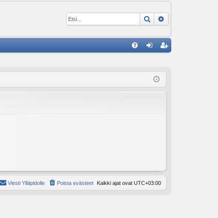
Etsi
Tarkennettu ha
P
U
irj
ek
K
au
ist
K
du
er
si
öi
sä
dy
än
Viesti Ylläpidolle
Poista evästeet
Kaikki ajat ovat
UTC+03:00