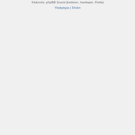
Käännös: phpBB Suomi (lurttinen, harritapio, Pettis)
Yksityisyys
|
Ehdot