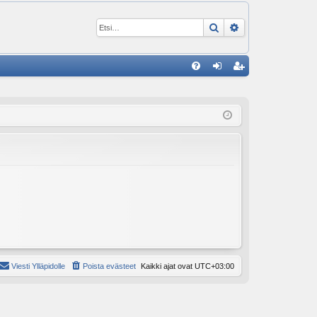
Etsi
Tarkennettu ha
P
U
irj
ek
K
au
ist
K
du
er
si
öi
sä
dy
än
Viesti Ylläpidolle
Poista evästeet
Kaikki ajat ovat
UTC+03:00