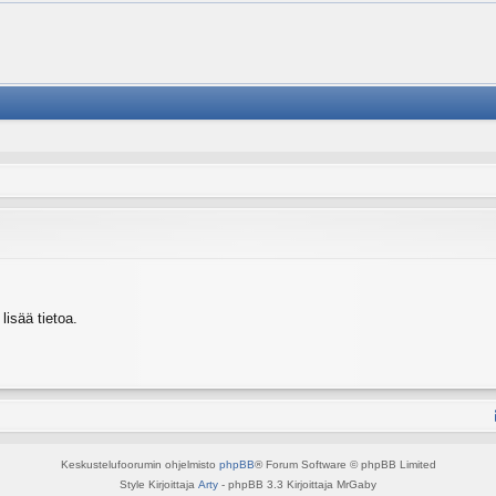
isää tietoa.
Keskustelufoorumin ohjelmisto
phpBB
® Forum Software © phpBB Limited
Style Kirjoittaja
Arty
- phpBB 3.3 Kirjoittaja MrGaby