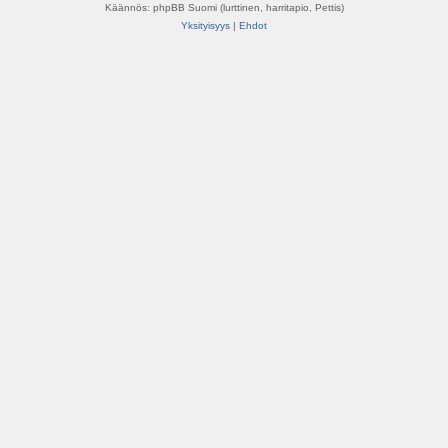
Käännös: phpBB Suomi (lurttinen, harritapio, Pettis)
Yksityisyys
|
Ehdot