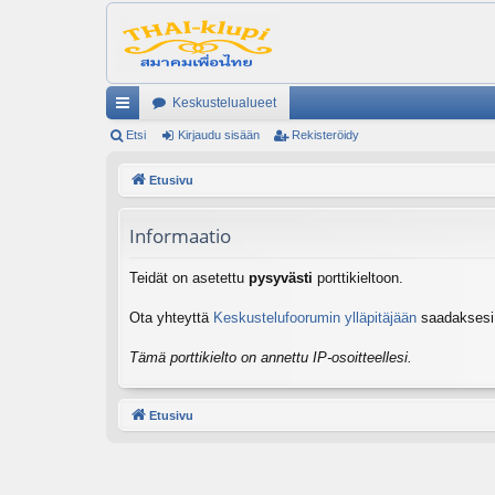
Keskustelualueet
ik
Etsi
Kirjaudu sisään
Rekisteröidy
ali
Etusivu
nk
Informaatio
it
Teidät on asetettu
pysyvästi
porttikieltoon.
Ota yhteyttä
Keskustelufoorumin ylläpitäjään
saadaksesi l
Tämä porttikielto on annettu IP-osoitteellesi.
Etusivu