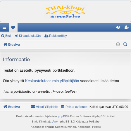
ik
Etsi
es
Kirjaudu sisään
Rekisteröidy
irj
ek
E
ali
Etusivu
ku
au
ist
t
nk
st
du
er
s
Informaatio
it
el
si
öi
i
Teidät on asetettu
pysyvästi
porttikieltoon.
ua
sä
dy
lu
än
Ota yhteyttä
Keskustelufoorumin ylläpitäjään
saadaksesi lisää tietoa.
ee
Tämä porttikielto on annettu IP-osoitteellesi.
t
Etusivu
Viesti Ylläpidolle
Poista evästeet
Kaikki ajat ovat
UTC+03:00
Keskustelufoorumin ohjelmisto
phpBB
® Forum Software © phpBB Limited
Style Kirjoittaja
Arty
- phpBB 3.3 Kirjoittaja MrGaby
Käännös: phpBB Suomi (lurttinen, harritapio, Pettis)