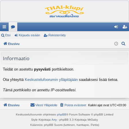
ik
Etsi
es
Kirjaudu sisään
Rekisteröidy
irj
ek
E
ali
Etusivu
ku
au
ist
t
nk
st
du
er
s
Informaatio
it
el
si
öi
i
Teidät on asetettu
pysyvästi
porttikieltoon.
ua
sä
dy
lu
än
Ota yhteyttä
Keskustelufoorumin ylläpitäjään
saadaksesi lisää tietoa.
ee
Tämä porttikielto on annettu IP-osoitteellesi.
t
Etusivu
Viesti Ylläpidolle
Poista evästeet
Kaikki ajat ovat
UTC+03:00
Keskustelufoorumin ohjelmisto
phpBB
® Forum Software © phpBB Limited
Style Kirjoittaja
Arty
- phpBB 3.3 Kirjoittaja MrGaby
Käännös: phpBB Suomi (lurttinen, harritapio, Pettis)